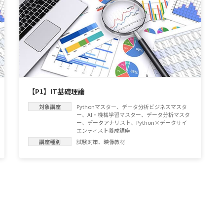
【P1】IT基礎理論
対象講座
Pythonマスター
、
データ分析ビジネスマスタ
ー
、
AI・機械学習マスター
、
データ分析マスタ
ー
、
データアナリスト
、
Python×データサイ
エンティスト養成講座
講座種別
試験対策
、
映像教材