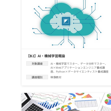
【B2】AI・機械学習概論
対象講座
AI・機械学習マスター
、
データ分析マスター
、
AI×Webアプリケーションエンジニア養成講
座
、
Python×データサイエンティスト養成講座
講座種別
映像教材