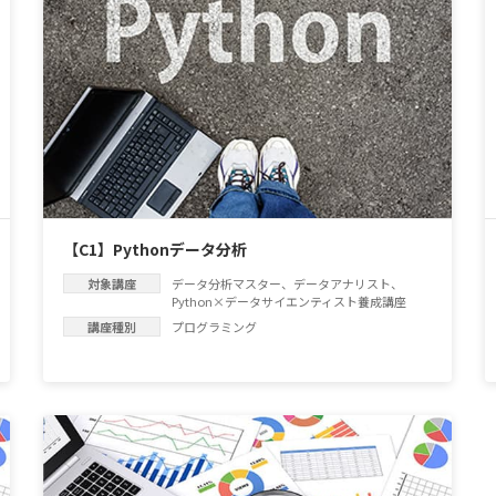
【C1】Pythonデータ分析
対象講座
データ分析マスター
、
データアナリスト
、
Python×データサイエンティスト養成講座
講座種別
プログラミング