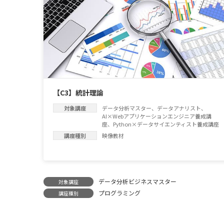
【C3】統計理論
対象講座
データ分析マスター
、
データアナリスト
、
AI×Webアプリケーションエンジニア養成講
座
、
Python×データサイエンティスト養成講座
講座種別
映像教材
データ分析ビジネスマスター
対象講座
プログラミング
講座種別