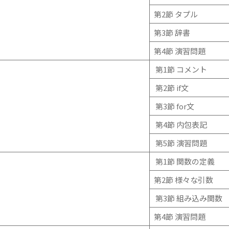
第2節 タプル
第3節 辞書
第4節 演習問題
第1節 コメント
第2節 if文
第3節 for文
第4節 内包表記
第5節 演習問題
第1節 関数の定義
第2節 様々な引数
第3節 組み込み関数
第4節 演習問題