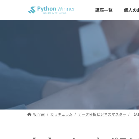
コ
ナ
ン
ビ
講座一覧
個人の
テ
ゲ
ン
ー
ツ
シ
へ
ョ
ス
ン
キ
に
ッ
移
プ
動
Winner
カリキュラム
データ分析ビジネスマスター
【A