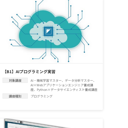
【B1】AIプログラミング実習
対象講座
AI・機械学習マスター
、
データ分析マスター
、
AI×Webアプリケーションエンジニア養成講
座
、
Python×データサイエンティスト養成講座
講座種別
プログラミング