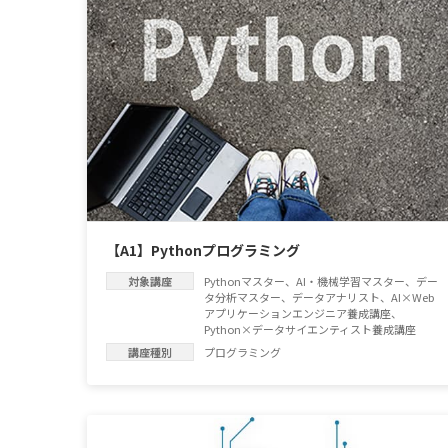
【A1】Pythonプログラミング
対象講座
Pythonマスター
、
AI・機械学習マスター
、
デー
タ分析マスター
、
データアナリスト
、
AI×Web
アプリケーションエンジニア養成講座
、
Python×データサイエンティスト養成講座
講座種別
プログラミング