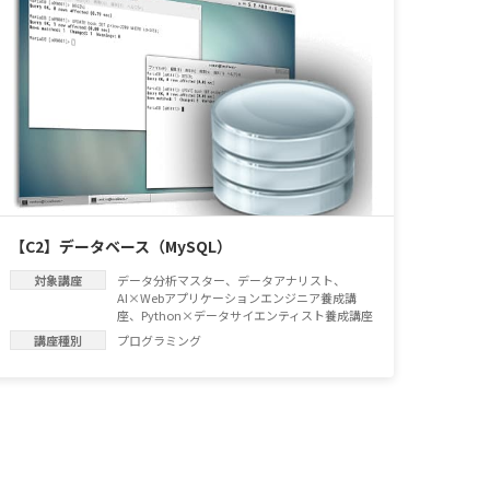
【C2】データベース（MySQL）
対象講座
データ分析マスター
、
データアナリスト
、
AI×Webアプリケーションエンジニア養成講
座
、
Python×データサイエンティスト養成講座
講座種別
プログラミング